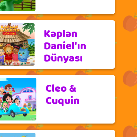
Kaplan
Daniel'ın
Dünyası
Cleo &
Cuquin