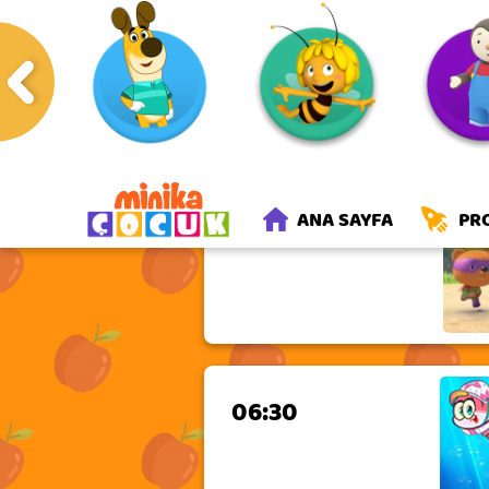
YAYIN AKIŞI
Cuma
Cumartesi
07 Ağustos
08 Ağustos
06:00
ANA SAYFA
PR
06:30