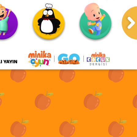
arşamba
Perşembe
12 Ağustos
13 Ağustos
I YAYIN