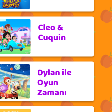
Cleo &
Cuquin
Dylan ile
Oyun
Zamanı