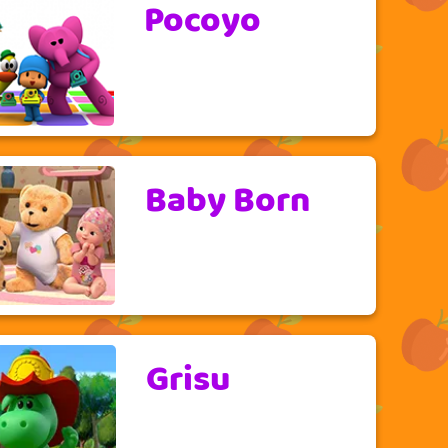
Pocoyo
Baby Born
Grisu