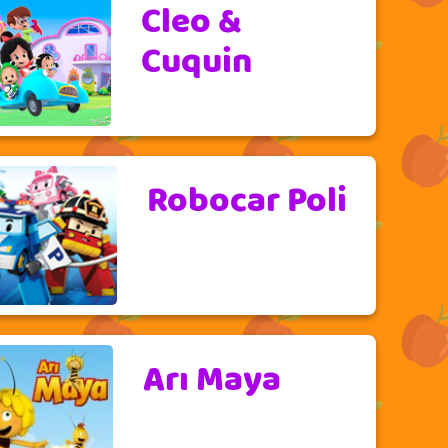
Cleo &
Cuquin
Robocar Poli
Arı Maya