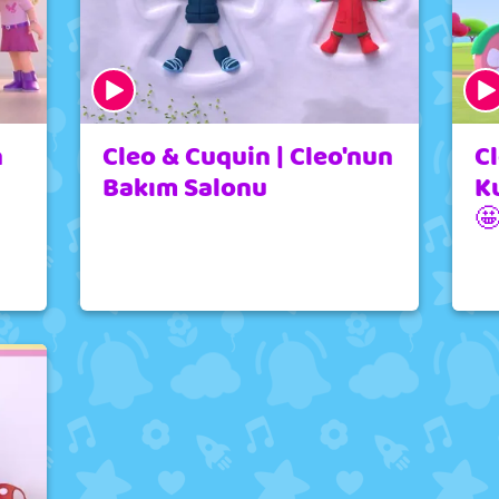
n
Cleo & Cuquin | Cleo'nun
Cl
Bakım Salonu
K
