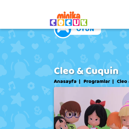
VİDEO
OYUN
Cleo & Cuquin
Anasayfa
Programlar
Cleo