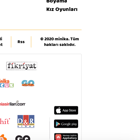
Boyama
Kız Oyunları
i
© 2020 minika. Tüm
Rss
et
hakları saklıdır.