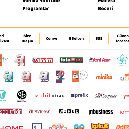
minika YouTube
Macera
Programlar
Beceri
eri
Bize
Güvenl
Künye
EBülten
SSS
tikası
Ulaşın
İntern