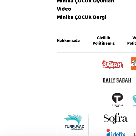
Minika ÇOCUK Oyunları
Video
Minika ÇOCUK Dergi
Gizlilik
V
Hakkımızda
Politikamız
Poli