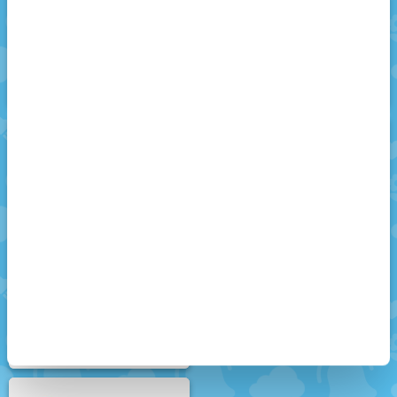
Briko | Kot Çanta
Briko | Televizyon
Briko | Eski Kot
Briko | Briko ve Hepi
Pantolon