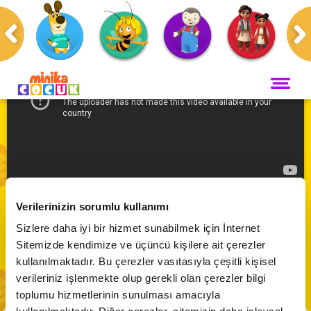
Anasayfa
Programlar
Cleo & Cuquin
ANA SAYFA
PROGRAMLAR
Maceracı Yüzgeçler
YAYIN AKIŞI
Cleo & Cuquin | En Devasa Şehir
Neşeli Dünyam
Verilerinizin sorumlu kullanımı
Servis
VİDEO
Abone Ol
Sizlere daha iyi bir hizmet sunabilmek için İnternet
Bi' Adada Bi' Arada
Sitemizde kendimize ve üçüncü kişilere ait çerezler
Arı Maya
CANLI YAYIN
kullanılmaktadır. Bu çerezler vasıtasıyla çeşitli kişisel
Çupi
verileriniz işlenmekte olup gerekli olan çerezler bilgi
Akika ve Sahara
toplumu hizmetlerinin sunulması amacıyla