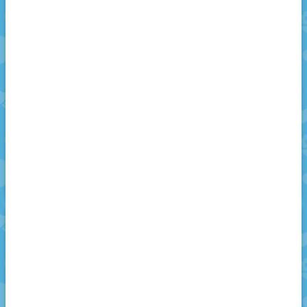
Robot Trenler 🚅 |
Robot Trenler 🚅 |
İKİ BÖLÜM BİR
İKİ BÖLÜM BİR
ARADA -3
ARADA -2