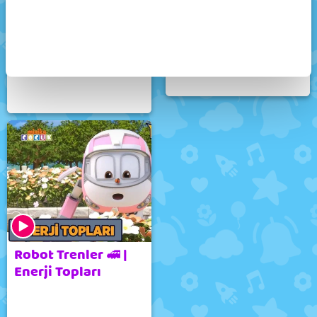
Robot Trenler 🚅 |
Robot Trenler 🚅 |
İKİ BÖLÜM BİR
Kayıp Tren
ARADA
Robot Trenler 🚅 |
Enerji Topları​