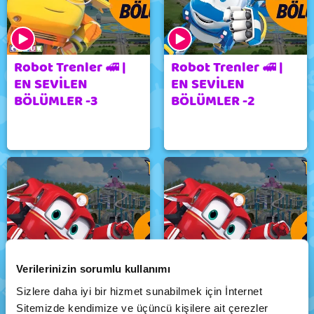
Robot Trenler 🚅 |
Robot Trenler 🚅 |
EN SEVİLEN
EN SEVİLEN
BÖLÜMLER -3
BÖLÜMLER -2
Verilerinizin sorumlu kullanımı
Robot Trenler 🚅 |
Robot Trenler 🚅 |
Sizlere daha iyi bir hizmet sunabilmek için İnternet
EN SEVİLEN
İKİ BÖLÜM BİR
Sitemizde kendimize ve üçüncü kişilere ait çerezler