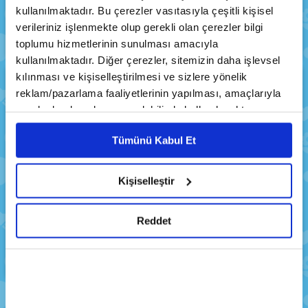
BÖLÜMLER
ARADA -6
kullanılmaktadır. Bu çerezler vasıtasıyla çeşitli kişisel
verileriniz işlenmekte olup gerekli olan çerezler bilgi
toplumu hizmetlerinin sunulması amacıyla
kullanılmaktadır. Diğer çerezler, sitemizin daha işlevsel
kılınması ve kişiselleştirilmesi ve sizlere yönelik
reklam/pazarlama faaliyetlerinin yapılması, amaçlarıyla
sınırlı olarak açık rızanız dahilinde kullanılacaktır.
Çerezlere ilişkin tercihlerinizi çerez paneli vasıtasıyla
Tümünü Kabul Et
belirleyebilirsiniz. Çerezlere ilişkin detaylı bilgi için
Ayarlar butonuna tıklayabilir,
Çerez Bilgilendirme
Metnimizi ziyaret edebilirsiniz.
Kişiselleştir
Robot Trenler 🚅 |
Robot Trenler 🚅 |
6698 sayılı Kişisel Verilerin Korunması Kanunu uyarınca
İKİ BÖLÜM BİR
İKİ BÖLÜM BİR
hazırlanmış olan İnternet Sitesi Aydınlatma Metnimizi
Reddet
ARADA -5
ARADA -4
okumak ve sitemizi ziyaretiniz kapsamında
gerçekleştirilen veri işleme faaliyetleri ile ilgili daha
detaylı bilgi almak için lütfen
tıklayınız.