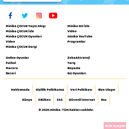
Minika ÇOCUK Yayın Akışı
Minika GO İzle
Minika ÇOCUK İzle
Video
Minika ÇOCUK Oyunları
minika YouTube
Video
Programlar
Minika ÇOCUK Dergi
Online Oyunlar
Zeka&Strateji
Futbol
Yarış
Macera
Boyama
Beceri
Kız Oyunları
Hakkımızda
Gizlilik Politikamız
Veri Politikası
Bize Ulaşın
Künye
EBülten
SSS
Güvenli İnternet
Rss
© 2020 minika. Tüm hakları saklıdır.
BİZE ULAŞIN