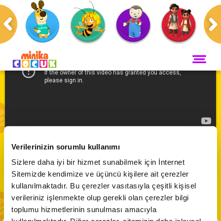
Anasayfa
Programlar
ANA SAYFA
PROGRAMLAR
Maceracı Yüzgeçler
YAYIN AKIŞI
Ayıcık Bombo 🧸| Bombo Büyüyor
Neşeli Dünyam
Verilerinizin sorumlu kullanımı
Servis
VİDEO
Abone Ol
Sizlere daha iyi bir hizmet sunabilmek için İnternet
Bi' Adada Bi' Arada
Sitemizde kendimize ve üçüncü kişilere ait çerezler
Arı Maya
CANLI YAYIN
kullanılmaktadır. Bu çerezler vasıtasıyla çeşitli kişisel
Çupi
verileriniz işlenmekte olup gerekli olan çerezler bilgi
Akika ve Sahara
toplumu hizmetlerinin sunulması amacıyla