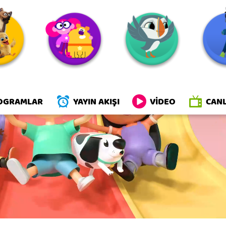
r mısın Eddie?
OGRAMLAR
YAYIN AKIŞI
VİDEO
CANL