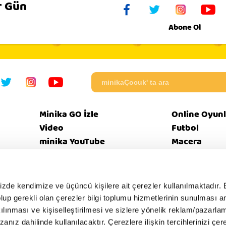
r Gün
Abone Ol
Minika GO İzle
Online Oyunl
Video
Futbol
minika YouTube
Macera
Programlar
Beceri
mizde kendimize ve üçüncü kişilere ait çerezler kullanılmaktadır. 
e olup gerekli olan çerezler bilgi toplumu hizmetlerinin sunulması 
eri
Bize
Güvenl
Künye
EBülten
SSS
kılınması ve kişiselleştirilmesi ve sizlere yönelik reklam/pazarla
tikası
Ulaşın
İntern
zanız dahilinde kullanılacaktır. Çerezlere ilişkin tercihlerinizi çer