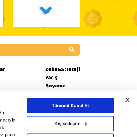
ar
Zeka&Strateji
Yarış
Boyama
Kız Oyunları
Tümünü Kabul Et
Bu
amacıyla
i
© 2020 minika. Tüm
Kişiselleştir
Rss
ma
et
hakları saklıdır.
ez paneli