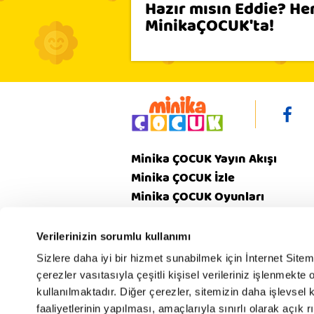
Hazır mısın Eddie? He
MinikaÇOCUK'ta!
Minika ÇOCUK Yayın Akışı
Minika ÇOCUK İzle
Minika ÇOCUK Oyunları
Video
Minika ÇOCUK Dergi
Verilerinizin sorumlu kullanımı
Sizlere daha iyi bir hizmet sunabilmek için İnternet Site
çerezler vasıtasıyla çeşitli kişisel verileriniz işlenmekt
Gizlilik
V
Hakkımızda
kullanılmaktadır. Diğer çerezler, sitemizin daha işlevsel 
Politikamız
Poli
faaliyetlerinin yapılması, amaçlarıyla sınırlı olarak açık rı