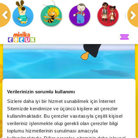
Anasayfa
Programlar
Piripenguenler
ANA SAYFA
PROGRAMLAR
Maceracı Yüzgeçler
YAYIN AKIŞI
Piripenguenler Her Gün MinikaÇOCUK'ta!
Neşeli Dünyam
Verilerinizin sorumlu kullanımı
Servis
VİDEO
Abone Ol
Sizlere daha iyi bir hizmet sunabilmek için İnternet
Bi' Adada Bi' Arada
Sitemizde kendimize ve üçüncü kişilere ait çerezler
Arı Maya
CANLI YAYIN
kullanılmaktadır. Bu çerezler vasıtasıyla çeşitli kişisel
Çupi
verileriniz işlenmekte olup gerekli olan çerezler bilgi
Akika ve Sahara
toplumu hizmetlerinin sunulması amacıyla