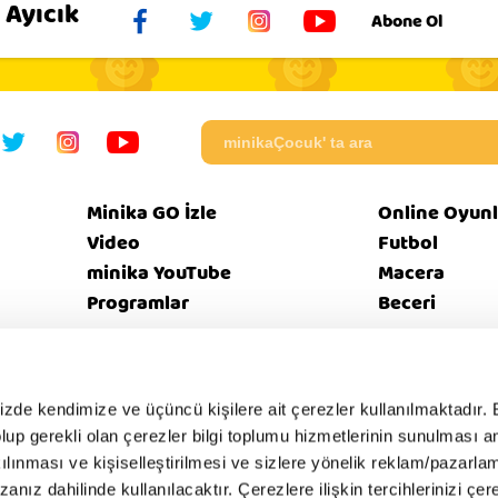
 Ayıcık
Abone Ol
Minika GO İzle
Online Oyunl
Video
Futbol
minika YouTube
Macera
Programlar
Beceri
eri
Bize
Güvenl
mizde kendimize ve üçüncü kişilere ait çerezler kullanılmaktadır. 
Künye
EBülten
SSS
tikası
Ulaşın
İntern
e olup gerekli olan çerezler bilgi toplumu hizmetlerinin sunulması 
kılınması ve kişiselleştirilmesi ve sizlere yönelik reklam/pazarla
zanız dahilinde kullanılacaktır. Çerezlere ilişkin tercihlerinizi çer