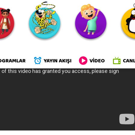
OGRAMLAR
YAYIN AKIŞI
VİDEO
CANL