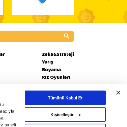
ar
Zeka&Strateji
Yarış
Boyama
Kız Oyunları
Tümünü Kabul Et
i
© 2020 minika. Tüm
Bu
Rss
et
hakları saklıdır.
amacıyla
Kişiselleştir
ma
ez paneli