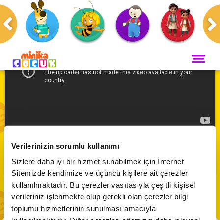
Anasayfa
Programlar
ANA SAYFA
PROGRAMLAR
Maceracı Yüzgeçler
YAYIN AKIŞI
Bizim Joey 👦🏼 | Elmalı Turta Anlaşması
Neşeli Dünyam
Verilerinizin sorumlu kullanımı
Servis
VİDEO
Abone Ol
Sizlere daha iyi bir hizmet sunabilmek için İnternet
Bi' Adada Bi' Arada
Sitemizde kendimize ve üçüncü kişilere ait çerezler
Arı Maya
CANLI YAYIN
kullanılmaktadır. Bu çerezler vasıtasıyla çeşitli kişisel
Çupi
verileriniz işlenmekte olup gerekli olan çerezler bilgi
Akika ve Sahara
toplumu hizmetlerinin sunulması amacıyla