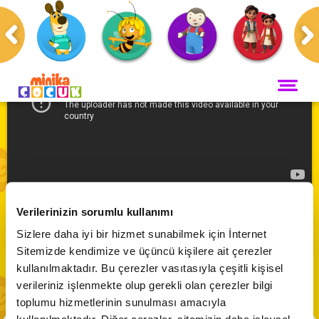
Anasayfa
Programlar
ANA SAYFA
PROGRAMLAR
Maceracı Yüzgeçler
YAYIN AKIŞI
Clifford | Makul Bir Açıklama - 23. Bölüm
Neşeli Dünyam
Verilerinizin sorumlu kullanımı
Servis
VİDEO
Abone Ol
Sizlere daha iyi bir hizmet sunabilmek için İnternet
Bi' Adada Bi' Arada
Sitemizde kendimize ve üçüncü kişilere ait çerezler
Arı Maya
CANLI YAYIN
kullanılmaktadır. Bu çerezler vasıtasıyla çeşitli kişisel
Çupi
verileriniz işlenmekte olup gerekli olan çerezler bilgi
Akika ve Sahara
toplumu hizmetlerinin sunulması amacıyla