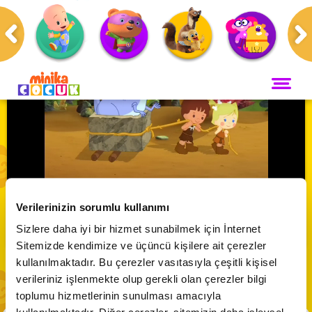
Anasayfa
Programlar
Damla'nın Dolabı
ANA SAYFA
PROGRAMLAR
Maceracı Yüzgeçler
YAYIN AKIŞI
Damla'nın Dolabı 1.Sezon 25. Bölüm
Neşeli Dünyam
Verilerinizin sorumlu kullanımı
Servis
VİDEO
Abone Ol
Sizlere daha iyi bir hizmet sunabilmek için İnternet
Bi' Adada Bi' Arada
Sitemizde kendimize ve üçüncü kişilere ait çerezler
Arı Maya
CANLI YAYIN
kullanılmaktadır. Bu çerezler vasıtasıyla çeşitli kişisel
Çupi
verileriniz işlenmekte olup gerekli olan çerezler bilgi
Akika ve Sahara
toplumu hizmetlerinin sunulması amacıyla