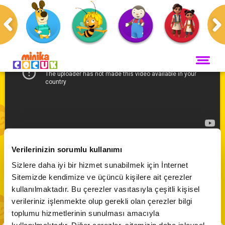
Anasayfa
Programlar
Damla'nın Dolabı
ANA SAYFA
PROGRAMLAR
Maceracı Yüzgeçler
YAYIN AKIŞI
Damla'nın Dolabı | Donmuş Göl Üzerinde
Neşeli Dünyam
Verilerinizin sorumlu kullanımı
Servis
VİDEO
Abone Ol
Sizlere daha iyi bir hizmet sunabilmek için İnternet
Bi' Adada Bi' Arada
Sitemizde kendimize ve üçüncü kişilere ait çerezler
Arı Maya
CANLI YAYIN
kullanılmaktadır. Bu çerezler vasıtasıyla çeşitli kişisel
Çupi
verileriniz işlenmekte olup gerekli olan çerezler bilgi
Akika ve Sahara
toplumu hizmetlerinin sunulması amacıyla