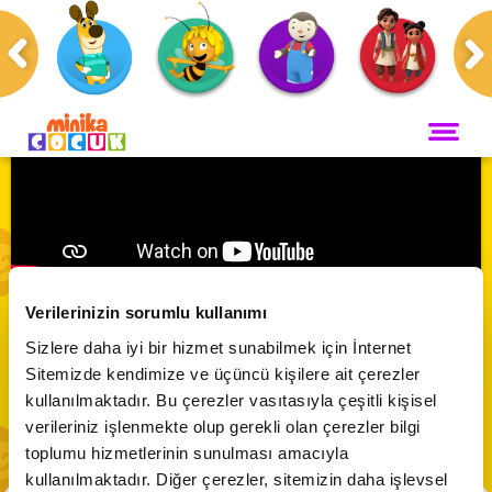
Anasayfa
Programlar
ANA SAYFA
PROGRAMLAR
Maceracı Yüzgeçler
YAYIN AKIŞI
Enchantimals | Turta Yapmak
Neşeli Dünyam
Verilerinizin sorumlu kullanımı
Servis
Sizlere daha iyi bir hizmet sunabilmek için İnternet
VİDEO
Abone Ol
Bi' Adada Bi' Arada
Sitemizde kendimize ve üçüncü kişilere ait çerezler
kullanılmaktadır. Bu çerezler vasıtasıyla çeşitli kişisel
Arı Maya
CANLI YAYIN
verileriniz işlenmekte olup gerekli olan çerezler bilgi
Çupi
toplumu hizmetlerinin sunulması amacıyla
Akika ve Sahara
kullanılmaktadır. Diğer çerezler, sitemizin daha işlevsel