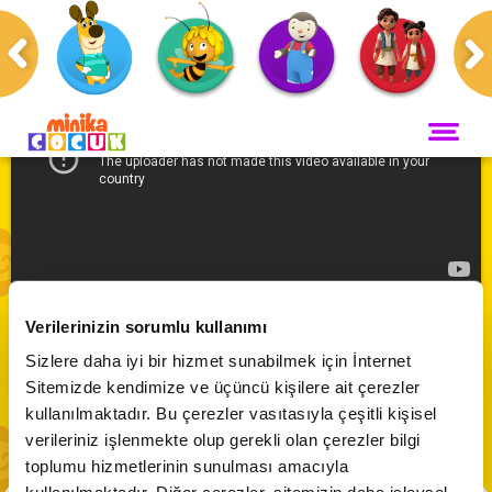
Anasayfa
Programlar
Kaplan Daniel'ın Dünyası
ANA SAYFA
PROGRAMLAR
Maceracı Yüzgeçler
YAYIN AKIŞI
Kaplan Daniel'ın Dünyası 🐯 | Uzay Gemisi
Neşeli Dünyam
Verilerinizin sorumlu kullanımı
Servis
VİDEO
Abone Ol
Sizlere daha iyi bir hizmet sunabilmek için İnternet
Bi' Adada Bi' Arada
Sitemizde kendimize ve üçüncü kişilere ait çerezler
Arı Maya
CANLI YAYIN
kullanılmaktadır. Bu çerezler vasıtasıyla çeşitli kişisel
Çupi
verileriniz işlenmekte olup gerekli olan çerezler bilgi
Akika ve Sahara
toplumu hizmetlerinin sunulması amacıyla