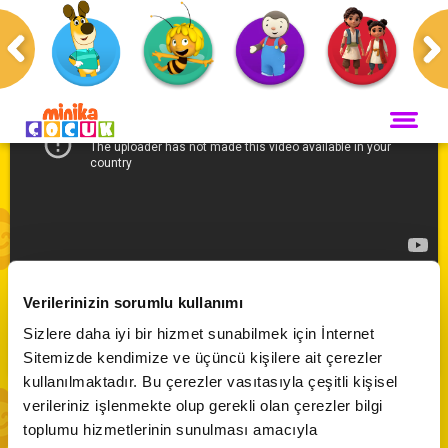
Anasayfa
Programlar
ANA SAYFA
PROGRAMLAR
Maceracı Yüzgeçler
YAYIN AKIŞI
Kartopu Dörtlüsü | Tepenin Süper
Neşeli Dünyam
Kahramanı
Verilerinizin sorumlu kullanımı
Servis
VİDEO
Sizlere daha iyi bir hizmet sunabilmek için İnternet
Bi' Adada Bi' Arada
Abone Ol
Sitemizde kendimize ve üçüncü kişilere ait çerezler
Arı Maya
CANLI YAYIN
kullanılmaktadır. Bu çerezler vasıtasıyla çeşitli kişisel
Çupi
verileriniz işlenmekte olup gerekli olan çerezler bilgi
Akika ve Sahara
toplumu hizmetlerinin sunulması amacıyla