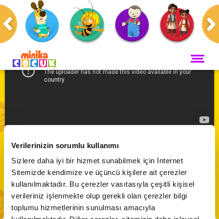
Anasayfa
Programlar
ANA SAYFA
PROGRAMLAR
Maceracı Yüzgeçler
YAYIN AKIŞI
Kartopu Dörtlüsü | Yapışkan Çocuklar
Neşeli Dünyam
Verilerinizin sorumlu kullanımı
Servis
VİDEO
Abone Ol
Sizlere daha iyi bir hizmet sunabilmek için İnternet
Bi' Adada Bi' Arada
Sitemizde kendimize ve üçüncü kişilere ait çerezler
Arı Maya
CANLI YAYIN
kullanılmaktadır. Bu çerezler vasıtasıyla çeşitli kişisel
Çupi
verileriniz işlenmekte olup gerekli olan çerezler bilgi
Akika ve Sahara
toplumu hizmetlerinin sunulması amacıyla