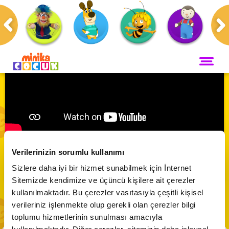
Anasayfa
Programlar
Kukuli
ANA SAYFA
PROGRAMLAR
Maceracı Yüzgeçler
YAYIN AKIŞI
Kukuli 🐵 | Başarma Hissi
Neşeli Dünyam
Verilerinizin sorumlu kullanımı
Servis
VİDEO
Abone Ol
Sizlere daha iyi bir hizmet sunabilmek için İnternet
Bi' Adada Bi' Arada
Sitemizde kendimize ve üçüncü kişilere ait çerezler
Arı Maya
CANLI YAYIN
kullanılmaktadır. Bu çerezler vasıtasıyla çeşitli kişisel
Çupi
verileriniz işlenmekte olup gerekli olan çerezler bilgi
Akika ve Sahara
toplumu hizmetlerinin sunulması amacıyla