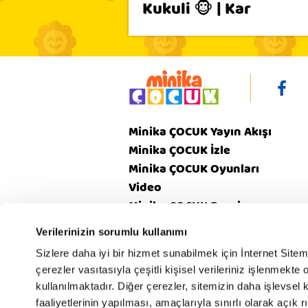
Kukuli 🐵 | Kar
Minika ÇOCUK Yayın Akışı
Minika ÇOCUK İzle
Minika ÇOCUK Oyunları
Video
Minika ÇOCUK Dergi
Verilerinizin sorumlu kullanımı
Gizlilik
V
Sizlere daha iyi bir hizmet sunabilmek için İnternet Site
Hakkımızda
Politikamız
Poli
çerezler vasıtasıyla çeşitli kişisel verileriniz işlenmekt
kullanılmaktadır. Diğer çerezler, sitemizin daha işlevsel 
faaliyetlerinin yapılması, amaçlarıyla sınırlı olarak açık rı