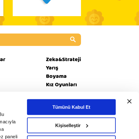
ar
Zeka&Strateji
Yarış
Boyama
Kız Oyunları
Tümünü Kabul Et
i
© 2020 minika. Tüm
Bu
Rss
et
hakları saklıdır.
amacıyla
Kişiselleştir
ma
ez paneli