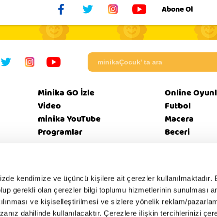
Abone Ol
Minika GO İzle
Online Oyunl
Video
Futbol
minika YouTube
Macera
Programlar
Beceri
eri
Bize
Güvenl
mizde kendimize ve üçüncü kişilere ait çerezler kullanılmaktadır. 
Künye
EBülten
SSS
tikası
Ulaşın
İntern
e olup gerekli olan çerezler bilgi toplumu hizmetlerinin sunulması 
kılınması ve kişiselleştirilmesi ve sizlere yönelik reklam/pazarla
zanız dahilinde kullanılacaktır. Çerezlere ilişkin tercihlerinizi çer