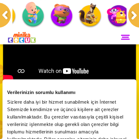
Anasayfa
Programlar
Kukuli
ANA SAYFA
PROGRAMLAR
Maceracı Yüzgeçler
YAYIN AKIŞI
Kukuli 🐵 | Paylaşmak Güzeldir
Neşeli Dünyam
Verilerinizin sorumlu kullanımı
Servis
VİDEO
Abone Ol
Sizlere daha iyi bir hizmet sunabilmek için İnternet
Bi' Adada Bi' Arada
Sitemizde kendimize ve üçüncü kişilere ait çerezler
Arı Maya
CANLI YAYIN
kullanılmaktadır. Bu çerezler vasıtasıyla çeşitli kişisel
Çupi
verileriniz işlenmekte olup gerekli olan çerezler bilgi
Akika ve Sahara
toplumu hizmetlerinin sunulması amacıyla