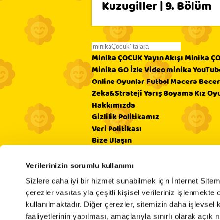
Kuzugiller | 9. Bölüm
Minika ÇOCUK Yayın Akışı
Minika ÇO
Minika GO İzle
Video
minika YouTub
Online Oyunlar
Futbol
Macera
Becer
Zeka&Strateji
Yarış
Boyama
Kız Oyu
Hakkımızda
Gizlilik Politikamız
Veri Politikası
Bize Ulaşın
Künye
EBülten
Verilerinizin sorumlu kullanımı
SSS
Sizlere daha iyi bir hizmet sunabilmek için İnternet Site
Güvenli İnternet
çerezler vasıtasıyla çeşitli kişisel verileriniz işlenmekt
Rss
kullanılmaktadır. Diğer çerezler, sitemizin daha işlevsel 
© 2020 minika. Tüm hakları saklıdır.
faaliyetlerinin yapılması, amaçlarıyla sınırlı olarak açık rı