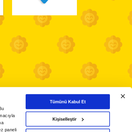
Tümünü Kabul Et
Bu
amacıyla
Kişiselleştir
ma
ez paneli