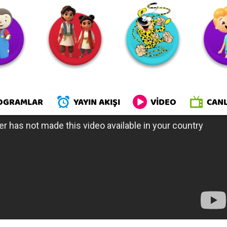
iller
OGRAMLAR
YAYIN AKIŞI
VİDEO
CANL