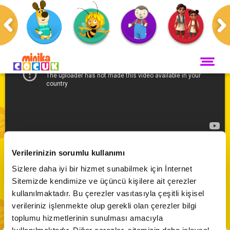
Anasayfa
Programlar
Kuzugiller
ANA SAYFA
PROGRAMLAR
Maceracı Yüzgeçler
YAYIN AKIŞI
Kuzugiller | 14. Bölüm
Neşeli Dünyam
Verilerinizin sorumlu kullanımı
Servis
VİDEO
Abone Ol
Sizlere daha iyi bir hizmet sunabilmek için İnternet
Bi' Adada Bi' Arada
Sitemizde kendimize ve üçüncü kişilere ait çerezler
Arı Maya
CANLI YAYIN
kullanılmaktadır. Bu çerezler vasıtasıyla çeşitli kişisel
Çupi
verileriniz işlenmekte olup gerekli olan çerezler bilgi
Akika ve Sahara
toplumu hizmetlerinin sunulması amacıyla