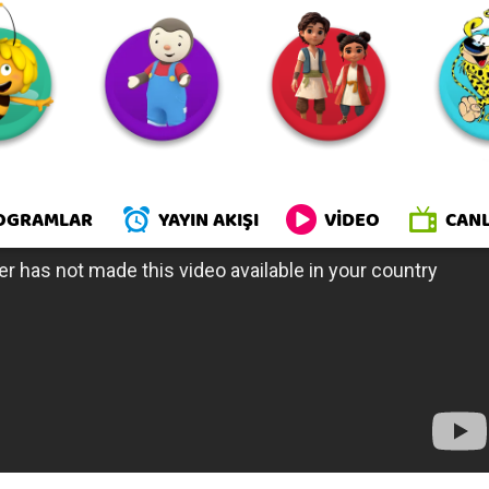
iller
OGRAMLAR
YAYIN AKIŞI
VİDEO
CANL