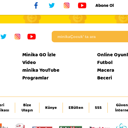
Abone Ol
Minika GO İzle
Online Oyunl
Video
Futbol
minika YouTube
Macera
Programlar
Beceri
eri
Bize
Güvenl
Künye
EBülten
SSS
tikası
Ulaşın
İntern