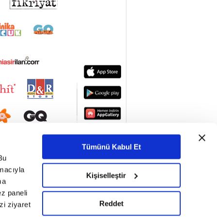
Tümünü Kabul Et
Bu
amacıyla
Kişiselleştir
ma
ez paneli
Reddet
i ziyaret