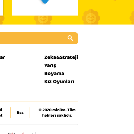
ar
Zeka&Strateji
Yarış
Boyama
Kız Oyunları
i
© 2020 minika. Tüm
Rss
et
hakları saklıdır.