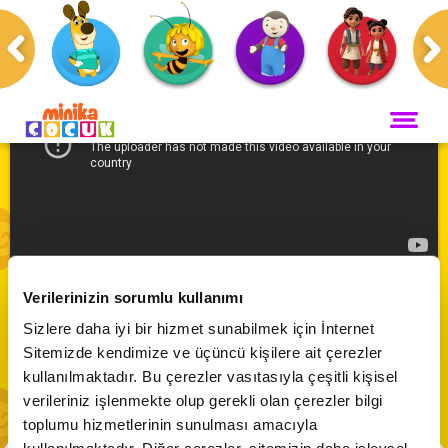
Anasayfa
Programlar
Kuzugiller
ANA SAYFA
PROGRAMLAR
Maceracı Yüzgeçler
YAYIN AKIŞI
Kuzugiller | 54. Bölüm
Neşeli Dünyam
Verilerinizin sorumlu kullanımı
Servis
VİDEO
Abone Ol
Sizlere daha iyi bir hizmet sunabilmek için İnternet
Bi' Adada Bi' Arada
Sitemizde kendimize ve üçüncü kişilere ait çerezler
Arı Maya
CANLI YAYIN
kullanılmaktadır. Bu çerezler vasıtasıyla çeşitli kişisel
Çupi
verileriniz işlenmekte olup gerekli olan çerezler bilgi
Akika ve Sahara
toplumu hizmetlerinin sunulması amacıyla