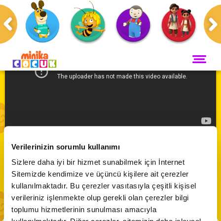
Anasayfa
Programlar
Kuzugiller
ANA SAYFA
PROGRAMLAR
Maceracı Yüzgeçler
YAYIN AKIŞI
Kuzugiller | 68. Bölüm
Neşeli Dünyam
Verilerinizin sorumlu kullanımı
Servis
VİDEO
Abone Ol
Sizlere daha iyi bir hizmet sunabilmek için İnternet
Bi' Adada Bi' Arada
Sitemizde kendimize ve üçüncü kişilere ait çerezler
Arı Maya
CANLI YAYIN
kullanılmaktadır. Bu çerezler vasıtasıyla çeşitli kişisel
Çupi
verileriniz işlenmekte olup gerekli olan çerezler bilgi
Akika ve Sahara
toplumu hizmetlerinin sunulması amacıyla