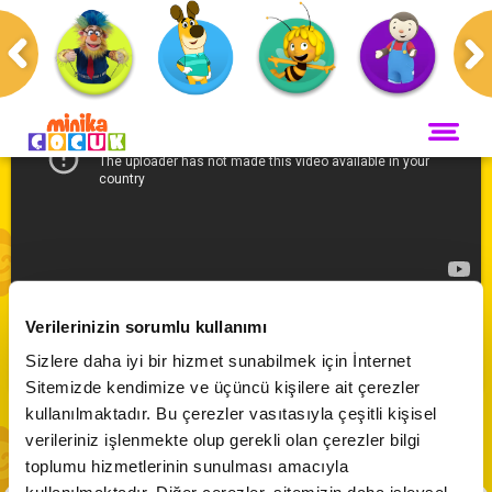
Anasayfa
Programlar
Kuzugiller
ANA SAYFA
PROGRAMLAR
Maceracı Yüzgeçler
YAYIN AKIŞI
Kuzugiller | 69. Bölüm
Neşeli Dünyam
Verilerinizin sorumlu kullanımı
Servis
VİDEO
Abone Ol
Sizlere daha iyi bir hizmet sunabilmek için İnternet
Bi' Adada Bi' Arada
Sitemizde kendimize ve üçüncü kişilere ait çerezler
Arı Maya
CANLI YAYIN
kullanılmaktadır. Bu çerezler vasıtasıyla çeşitli kişisel
Çupi
verileriniz işlenmekte olup gerekli olan çerezler bilgi
Akika ve Sahara
toplumu hizmetlerinin sunulması amacıyla