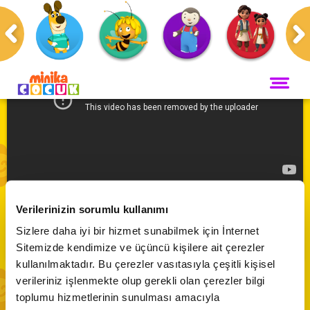
Anasayfa
Programlar
Luna'nın Bilim Dünyası
ANA SAYFA
PROGRAMLAR
Maceracı Yüzgeçler
YAYIN AKIŞI
Luna'nın Bilim Dünyası 👧 | 2 Bölüm Bir Arada
Neşeli Dünyam
- 7
Verilerinizin sorumlu kullanımı
Servis
VİDEO
Sizlere daha iyi bir hizmet sunabilmek için İnternet
Bi' Adada Bi' Arada
Abone Ol
Sitemizde kendimize ve üçüncü kişilere ait çerezler
Arı Maya
CANLI YAYIN
kullanılmaktadır. Bu çerezler vasıtasıyla çeşitli kişisel
Çupi
verileriniz işlenmekte olup gerekli olan çerezler bilgi
Akika ve Sahara
toplumu hizmetlerinin sunulması amacıyla