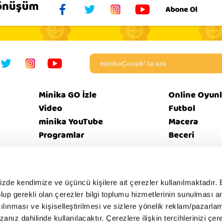
Dönüşüm
Abone Ol
Minika GO İzle
Online Oyunl
Video
Futbol
minika YouTube
Macera
Programlar
Beceri
eri
Bize
Güvenl
mizde kendimize ve üçüncü kişilere ait çerezler kullanılmaktadır. 
Künye
EBülten
SSS
tikası
Ulaşın
İntern
e olup gerekli olan çerezler bilgi toplumu hizmetlerinin sunulması 
kılınması ve kişiselleştirilmesi ve sizlere yönelik reklam/pazarla
zanız dahilinde kullanılacaktır. Çerezlere ilişkin tercihlerinizi çer