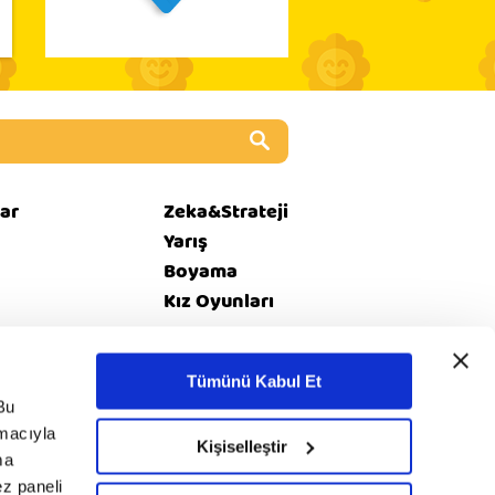
ar
Zeka&Strateji
Yarış
Boyama
Kız Oyunları
Tümünü Kabul Et
i
© 2020 minika. Tüm
Bu
Rss
et
hakları saklıdır.
amacıyla
Kişiselleştir
ma
ez paneli