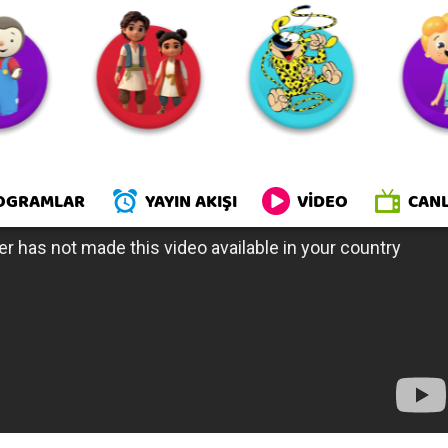
oHeroes
OGRAMLAR
YAYIN AKIŞI
VİDEO
CANL