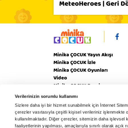
MeteoHeroes | Geri 
Minika ÇOCUK Yayın Akışı
Minika ÇOCUK İzle
Minika ÇOCUK Oyunları
Video
Minika ÇOCUK Dergi
Verilerinizin sorumlu kullanımı
Gizlilik
V
Sizlere daha iyi bir hizmet sunabilmek için İnternet Site
Hakkımızda
Politikamız
Poli
çerezler vasıtasıyla çeşitli kişisel verileriniz işlenmekt
kullanılmaktadır. Diğer çerezler, sitemizin daha işlevsel 
faaliyetlerinin yapılması, amaçlarıyla sınırlı olarak açık rı