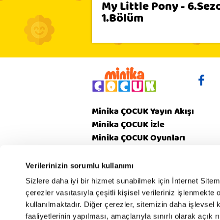
My Little Pony - 6.Sez
1.Bölüm
Minika ÇOCUK Yayın Akışı
Minika ÇOCUK İzle
Minika ÇOCUK Oyunları
Video
Minika ÇOCUK Dergi
Verilerinizin sorumlu kullanımı
Sizlere daha iyi bir hizmet sunabilmek için İnternet Site
çerezler vasıtasıyla çeşitli kişisel verileriniz işlenmekt
Gizlilik
V
Hakkımızda
kullanılmaktadır. Diğer çerezler, sitemizin daha işlevsel 
Politikamız
Poli
faaliyetlerinin yapılması, amaçlarıyla sınırlı olarak açık rı