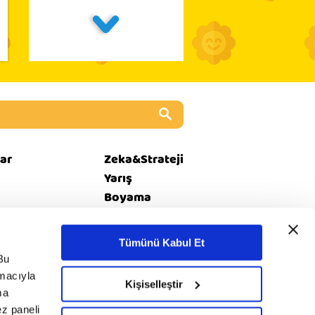
ar
Zeka&Strateji
Yarış
Boyama
Kız Oyunları
Tümünü Kabul Et
Bu
amacıyla
i
© 2020 minika. Tüm
Kişiselleştir
Rss
ma
et
hakları saklıdır.
ez paneli