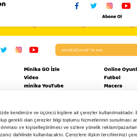
on
Abone Ol
Minika GO İzle
Online Oyunl
Video
Futbol
minika YouTube
Macera
Programlar
Beceri
mizde kendimize ve üçüncü kişilere ait çerezler kullanılmaktadır. 
e olup gerekli olan çerezler bilgi toplumu hizmetlerinin sunulması 
eri
Bize
Güvenl
Künye
EBülten
SSS
kılınması ve kişiselleştirilmesi ve sizlere yönelik reklam/pazarla
tikası
Ulaşın
İntern
zanız dahilinde kullanılacaktır. Çerezlere ilişkin tercihlerinizi çer