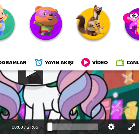
OGRAMLAR
YAYIN AKIŞI
VİDEO
CANL
00:00
/
21:05