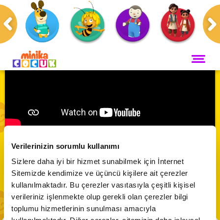
Anasayfa
Programlar
Neşeli Dünyam
ANA SAYFA
PROGRAMLAR
Maceracı Yüzgeçler
YAYIN AKIŞI
Neşeli Dünyam | Özel Bölüm 4 - 4. Sezon
Neşeli Dünyam
Verilerinizin sorumlu kullanımı
Servis
VİDEO
Abone Ol
Sizlere daha iyi bir hizmet sunabilmek için İnternet
Bi' Adada Bi' Arada
Sitemizde kendimize ve üçüncü kişilere ait çerezler
Arı Maya
CANLI YAYIN
kullanılmaktadır. Bu çerezler vasıtasıyla çeşitli kişisel
Çupi
verileriniz işlenmekte olup gerekli olan çerezler bilgi
Akika ve Sahara
toplumu hizmetlerinin sunulması amacıyla