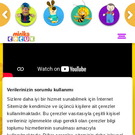
Anasayfa
Programlar
Neşeli Dünyam
ANA SAYFA
PROGRAMLAR
Maceracı Yüzgeçler
YAYIN AKIŞI
Neşeli Dünyam | İKİ BÖLÜM BİR ARADA
Neşeli Dünyam
Verilerinizin sorumlu kullanımı
Servis
VİDEO
Abone Ol
Sizlere daha iyi bir hizmet sunabilmek için İnternet
Bi' Adada Bi' Arada
Sitemizde kendimize ve üçüncü kişilere ait çerezler
Arı Maya
CANLI YAYIN
kullanılmaktadır. Bu çerezler vasıtasıyla çeşitli kişisel
Çupi
verileriniz işlenmekte olup gerekli olan çerezler bilgi
Akika ve Sahara
toplumu hizmetlerinin sunulması amacıyla