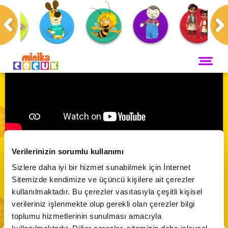
Anasayfa
Programlar
Oscar Çöllerde
ANA SAYFA
PROGRAMLAR
Maceracı Yüzgeçler
YAYIN AKIŞI
Oscar Çöllerde🦎 | Timsah Yumurtası
Neşeli Dünyam
Verilerinizin sorumlu kullanımı
Servis
VİDEO
Abone Ol
Sizlere daha iyi bir hizmet sunabilmek için İnternet
Bi' Adada Bi' Arada
Sitemizde kendimize ve üçüncü kişilere ait çerezler
Arı Maya
CANLI YAYIN
kullanılmaktadır. Bu çerezler vasıtasıyla çeşitli kişisel
Çupi
verileriniz işlenmekte olup gerekli olan çerezler bilgi
Akika ve Sahara
toplumu hizmetlerinin sunulması amacıyla