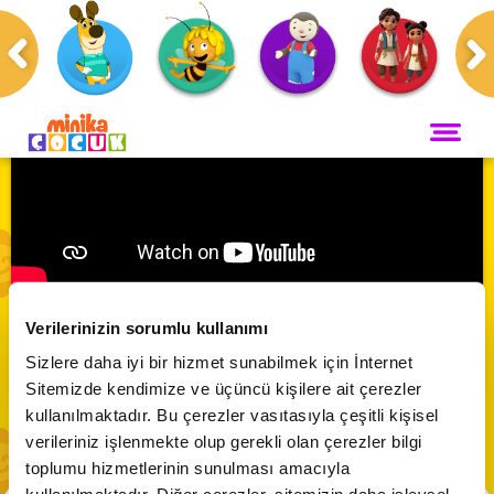
Anasayfa
Programlar
Oscar Çöllerde
ANA SAYFA
PROGRAMLAR
Maceracı Yüzgeçler
YAYIN AKIŞI
Oscar Çöllerde🦎 | Uçak Yarışı
Neşeli Dünyam
Verilerinizin sorumlu kullanımı
Servis
VİDEO
Abone Ol
Sizlere daha iyi bir hizmet sunabilmek için İnternet
Bi' Adada Bi' Arada
Sitemizde kendimize ve üçüncü kişilere ait çerezler
Arı Maya
CANLI YAYIN
kullanılmaktadır. Bu çerezler vasıtasıyla çeşitli kişisel
Çupi
verileriniz işlenmekte olup gerekli olan çerezler bilgi
Akika ve Sahara
toplumu hizmetlerinin sunulması amacıyla