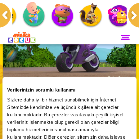
Anasayfa
Programlar
Ricky Zoom
ANA SAYFA
PROGRAMLAR
Maceracı Yüzgeçler
YAYIN AKIŞI
Rick Zoom | Ricky ve Arkadaşları Wheelford
Neşeli Dünyam
Verilerinizin sorumlu kullanımı
Tekerleklisini Arıyor - 9.Bölüm
Servis
Sizlere daha iyi bir hizmet sunabilmek için İnternet
VİDEO
Bi' Adada Bi' Arada
Abone Ol
Sitemizde kendimize ve üçüncü kişilere ait çerezler
Arı Maya
kullanılmaktadır. Bu çerezler vasıtasıyla çeşitli kişisel
CANLI YAYIN
Çupi
verileriniz işlenmekte olup gerekli olan çerezler bilgi
toplumu hizmetlerinin sunulması amacıyla
Akika ve Sahara
kullanılmaktadır. Diğer çerezler, sitemizin daha işlevsel