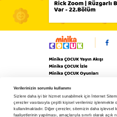
Rick Zoom | Rüzgarlı
Var - 22.Bölüm
Minika ÇOCUK Yayın Akışı
Minika ÇOCUK İzle
Minika ÇOCUK Oyunları
Video
Minika ÇOCUK Dergi
Verilerinizin sorumlu kullanımı
Sizlere daha iyi bir hizmet sunabilmek için İnternet Site
çerezler vasıtasıyla çeşitli kişisel verileriniz işlenmekt
Gizlilik
V
Hakkımızda
kullanılmaktadır. Diğer çerezler, sitemizin daha işlevsel 
Politikamız
Poli
faaliyetlerinin yapılması, amaçlarıyla sınırlı olarak açık rı