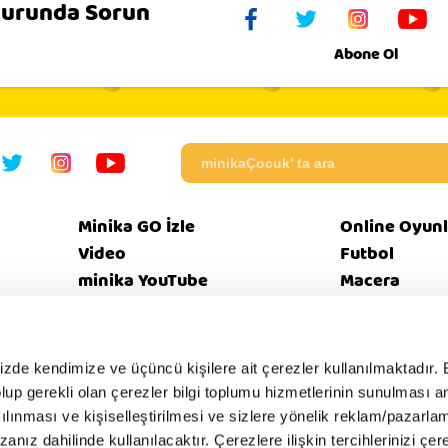
 Burunda Sorun
Abone Ol
Minika GO İzle
Online Oyunl
Video
Futbol
minika YouTube
Macera
Programlar
Beceri
mizde kendimize ve üçüncü kişilere ait çerezler kullanılmaktadır. 
e olup gerekli olan çerezler bilgi toplumu hizmetlerinin sunulması 
eri
Bize
Güvenl
Künye
EBülten
SSS
kılınması ve kişiselleştirilmesi ve sizlere yönelik reklam/pazarla
tikası
Ulaşın
İntern
zanız dahilinde kullanılacaktır. Çerezlere ilişkin tercihlerinizi çer