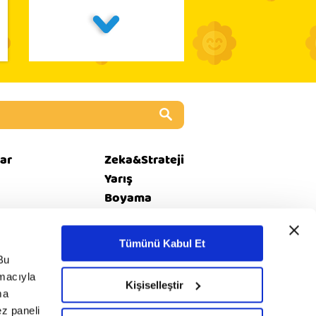
ar
Zeka&Strateji
Yarış
Boyama
Kız Oyunları
Tümünü Kabul Et
Bu
amacıyla
i
© 2020 minika. Tüm
Kişiselleştir
Rss
ma
et
hakları saklıdır.
ez paneli