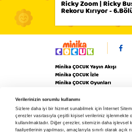
Ricky Zoom | Ricky Bus
Rekoru Kırıyor - 6.Bö
Minika ÇOCUK Yayın Akışı
Minika ÇOCUK İzle
Minika ÇOCUK Oyunları
Video
Minika ÇOCUK Dergi
Verilerinizin sorumlu kullanımı
Sizlere daha iyi bir hizmet sunabilmek için İnternet Site
çerezler vasıtasıyla çeşitli kişisel verileriniz işlenmekt
Gizlilik
V
Hakkımızda
kullanılmaktadır. Diğer çerezler, sitemizin daha işlevsel 
Politikamız
Poli
faaliyetlerinin yapılması, amaçlarıyla sınırlı olarak açık rı