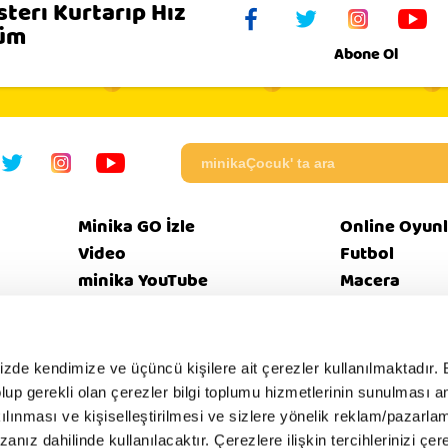
terı Kurtarıp Hız
lüm
Abone Ol
Minika GO İzle
Online Oyunl
Video
Futbol
minika YouTube
Macera
Programlar
Beceri
mizde kendimize ve üçüncü kişilere ait çerezler kullanılmaktadır. 
e olup gerekli olan çerezler bilgi toplumu hizmetlerinin sunulması 
eri
Bize
Güvenl
Künye
EBülten
SSS
kılınması ve kişiselleştirilmesi ve sizlere yönelik reklam/pazarla
tikası
Ulaşın
İntern
zanız dahilinde kullanılacaktır. Çerezlere ilişkin tercihlerinizi çer