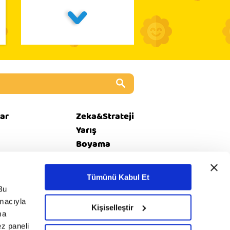
ar
Zeka&Strateji
Yarış
Boyama
Kız Oyunları
Tümünü Kabul Et
Bu
amacıyla
i
© 2020 minika. Tüm
Kişiselleştir
Rss
ma
et
hakları saklıdır.
ez paneli