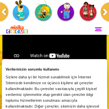
Anasayfa
Programlar
Robocar Poli
ANA SAYFA
PROGRAMLAR
Maceracı Yüzgeçler
YAYIN AKIŞI
Robocar Poli 🚔 | Buldo Islak Betona Düşüyor
Neşeli Dünyam
Verilerinizin sorumlu kullanımı
Servis
Sizlere daha iyi bir hizmet sunabilmek için İnternet
VİDEO
Abone Ol
Bi' Adada Bi' Arada
Sitemizde kendimize ve üçüncü kişilere ait çerezler
kullanılmaktadır. Bu çerezler vasıtasıyla çeşitli kişisel
Arı Maya
CANLI YAYIN
verileriniz işlenmekte olup gerekli olan çerezler bilgi
Çupi
toplumu hizmetlerinin sunulması amacıyla
Akika ve Sahara
kullanılmaktadır. Diğer çerezler, sitemizin daha işlevsel